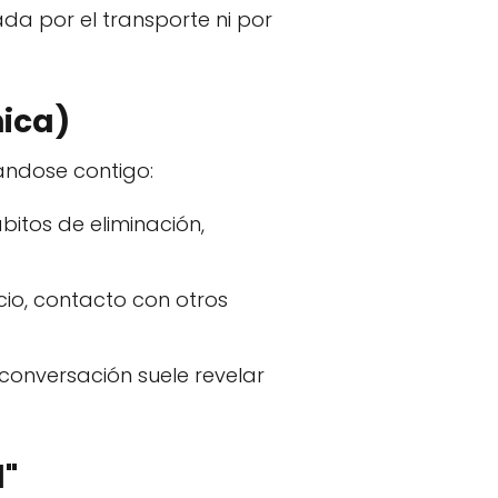
ada por el transporte ni por
nica)
tándose contigo:
itos de eliminación,
cio, contacto con otros
onversación suele revelar
l"