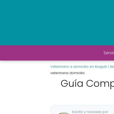
Servi
Veterinario a domicilio en Ibagué | A
veterinaria domicilio
Guía Compl
Escrito y revisado por