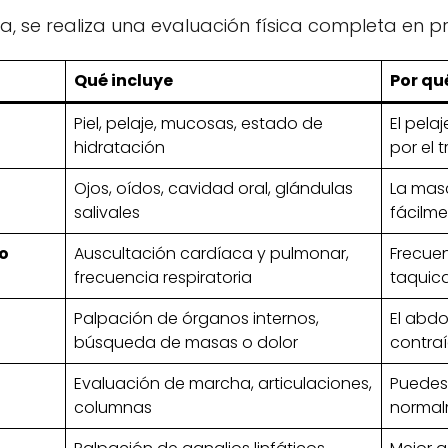
, se realiza una evaluación física completa en pr
Qué incluye
Por qu
Piel, pelaje, mucosas, estado de
El pela
hidratación
por el 
Ojos, oídos, cavidad oral, glándulas
La mas
salivales
fácilm
o
Auscultación cardíaca y pulmonar,
Frecuen
frecuencia respiratoria
taquica
Palpación de órganos internos,
El abd
búsqueda de masas o dolor
contra
Evaluación de marcha, articulaciones,
Puedes
columnas
normal