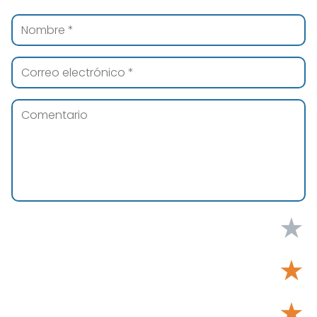
★
★
★