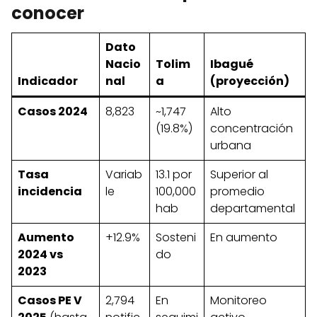
conocer
Dato
Nacio
Tolim
Ibagué
Indicador
nal
a
(proyección)
Casos 2024
8,823
~1,747
Alto
(19.8%)
concentración
urbana
Tasa
Variab
13.1 por
Superior al
incidencia
le
100,000
promedio
hab
departamental
Aumento
+12.9%
Sosteni
En aumento
2024 vs
do
2023
Casos PE V
2,794
En
Monitoreo