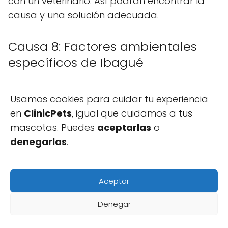
con un veterinario. Así podrán encontrar la
causa y una solución adecuada.
Causa 8: Factores ambientales
específicos de Ibagué
El clima y la geografía de Ibagué pueden
influir en el apetito de los perros. Los cambios
Usamos cookies para cuidar tu experiencia
de temperatura y la humedad pueden
en
ClinicPets
, igual que cuidamos a tus
disminuir el deseo de comer.
mascotas. Puedes
aceptarlas
o
denegarlas
.
Recursos veterinarios disponibles
en la ciudad
Aceptar
Ibagué tiene muchas clínicas y hospitales
Hablar con la Dra. Sofía
Denegar
veterinarios bien equipados. Entre los recursos
disponibles se encuentran: