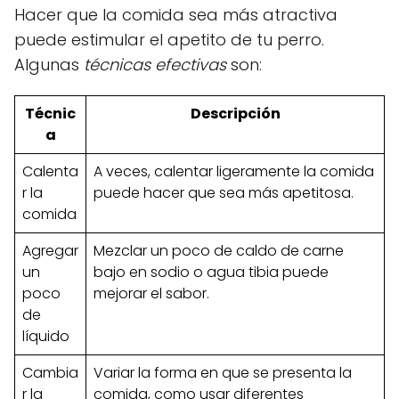
Hacer que la comida sea más atractiva
puede estimular el apetito de tu perro.
Algunas
técnicas efectivas
son:
Técnic
Descripción
a
Calenta
A veces, calentar ligeramente la comida
r la
puede hacer que sea más apetitosa.
comida
Agregar
Mezclar un poco de caldo de carne
un
bajo en sodio o agua tibia puede
poco
mejorar el sabor.
de
líquido
Cambia
Variar la forma en que se presenta la
r la
comida, como usar diferentes