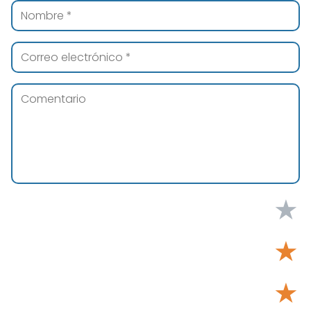
★
★
★